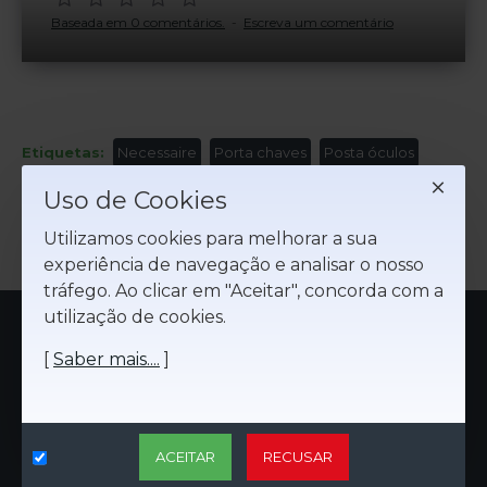
Baseada em 0 comentários.
-
Escreva um comentário
Etiquetas:
Necessaire
Porta chaves
Posta óculos
Sacos multiusos
Tote pequena
Malas e totes
Uso de Cookies
Utilizamos cookies para melhorar a sua
experiência de navegação e analisar o nosso
tráfego. Ao clicar em "Aceitar", concorda com a
utilização de cookies.
VISTO AGORA
+ VISTO
PORTA CHAVES
[
Saber mais....
]
ACEITAR
RECUSAR