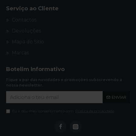
Serviço ao Cliente
Contactos
Devoluções
Mapa do Sitio
Marcas
Botelim Informativo
Fique a par das novidades e promoções subscrevendo a
nossa newsletter.
ENVIAR
Eu li, dou meu consentimento com
Política de privacidade