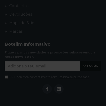
Contactos
Devoluções
Mapa do Sitio
Marcas
Botelim Informativo
Fique a par das novidades e promoções subscrevendo a
nossa newsletter.
ENVIAR
Eu li, dou meu consentimento com
Política de privacidade