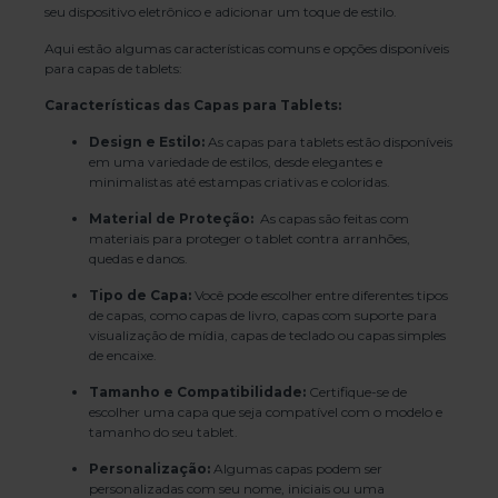
seu dispositivo eletrônico e adicionar um toque de estilo.
Aqui estão algumas características comuns e opções disponíveis
para capas de tablets:
Características das Capas para Tablets:
Design e Estilo:
As capas para tablets estão disponíveis
em uma variedade de estilos, desde elegantes e
minimalistas até estampas criativas e coloridas.
Material de Proteção:
As capas são feitas com
materiais para proteger o tablet contra arranhões,
quedas e danos.
Tipo de Capa:
Você pode escolher entre diferentes tipos
de capas, como capas de livro, capas com suporte para
visualização de mídia, capas de teclado ou capas simples
de encaixe.
Tamanho e Compatibilidade:
Certifique-se de
escolher uma capa que seja compatível com o modelo e
tamanho do seu tablet.
Personalização:
Algumas capas podem ser
personalizadas com seu nome, iniciais ou uma