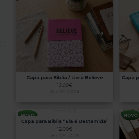
Capa para Biblia / Livro Believe
Capa p
12,00€
Sem IVA:12,00€
NOVO
NOVO
Capa para Bíblia “Ela é Destemida”
12,00€
Sem IVA:12,00€