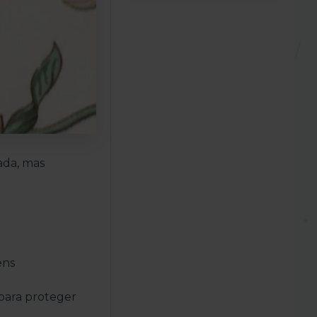
ada, mas
ens
 para proteger