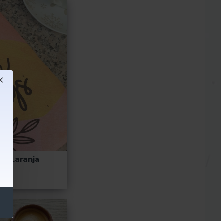
oy Laranja
€
,00€