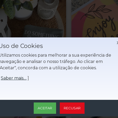
Uso de Cookies
Utilizamos cookies para melhorar a sua experiência de
navegação e analisar o nosso tráfego. Ao clicar em
"Aceitar", concorda com a utilização de cookies.
[
Saber mais....
]
Bíblia Criativo Todos os Dias
Capa Bíblia Enj
12,00€
15,00
Sem IVA:12,00€
Sem IVA:15
ACEITAR
RECUSAR
NOVO