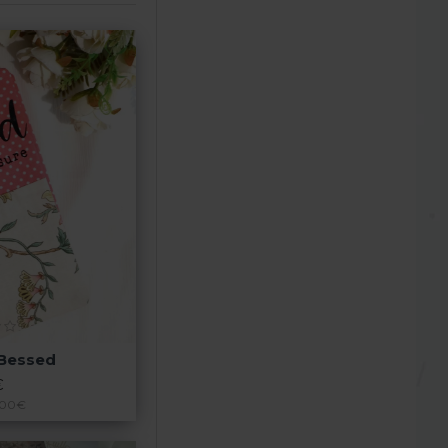
 Bessed
€
,00€