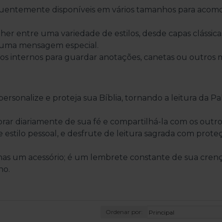
quentemente disponíveis em vários tamanhos para acom
er entre uma variedade de estilos, desde capas clássica
 uma mensagem especial.
s internos para guardar anotações, canetas ou outros m
ersonalize e proteja sua Bíblia, tornando a leitura da P
r diariamente de sua fé e compartilhá-la com os outro
estilo pessoal, e desfrute de leitura sagrada com prote
enas um acessório; é um lembrete constante de sua cren
ho.
Ordenar por: