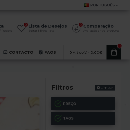
PORTUGUÊS
0
0
ta
Lista de Desejos
Comparação
/ Registo
Editar Minha lista
Avaliação entre produtos
0
CONTACTO
FAQS
0 Artigo(s) - 0,00€
Filtros
Limpar
PREÇO
TAGS