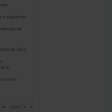
odar
s e elegantes
ateriais de
alavra de Deus
s.
ção e
ça e uma
Exibir: