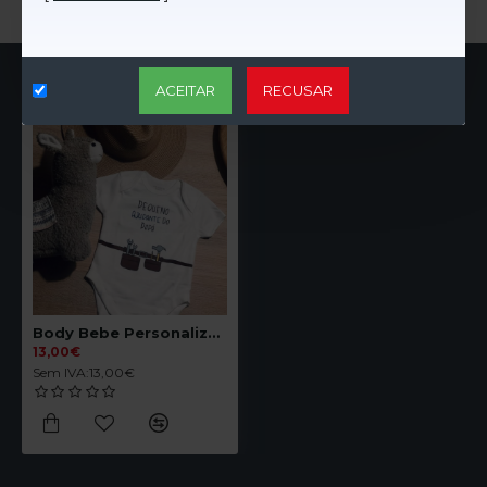
VISTO AGORA
+ VISTO
PORTA CHAVES
ACEITAR
RECUSAR
Body Bebe Personalizado Ferramentas
13,00€
Sem IVA:13,00€