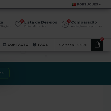
PORTUGUÊS
0
0
ta
Lista de Desejos
Comparação
/ Registo
Editar Minha lista
Avaliação entre produtos
0
CONTACTO
FAQS
0 Artigo(s) - 0,00€
OS!