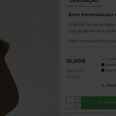
DESCRIÇÃO
Boné Personalizado e
O Boné Personalizado 
expressão do seu estilo
Feito para aqueles que
oportunidade de adicio
Características Princi
Invent
10,00€
Referê
Tecido Durável e
Sem IVA:
Peso:
resistente que of
10,00€
prolongado.
Vend
Fecho Ajustável:
trás, proporciona
de cabeça.
ADICI
Proteção Solar:
I