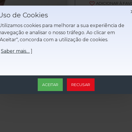
solares, mantendo
ADICIONAR À FAV
Uso de Cookies
Estilo Casual:
Adi
diário.
Utilizamos cookies para melhorar a sua experiência de
Ba
navegação e analisar o nosso tráfego. Ao clicar em
Atividades ao Ar
"Aceitar", concorda com a utilização de cookies.
corridas ou qualqu
[
Saber mais....
]
100% algodão
Feito em Portugal, e
ACEITAR
RECUSAR