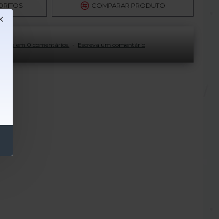
 confortável em dias ensolarados.
ORITOS
COMPARAR PRODUTO
cione um toque personalizado ao seu visual
seada em 0 comentários.
-
Escreva um comentário
 Livre:
Ideal para uso durante caminhadas,
er atividade ao ar livre.
stampado