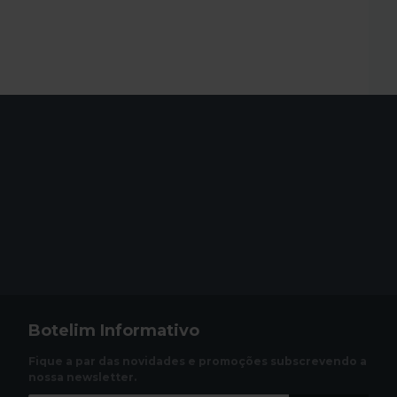
Botelim Informativo
Fique a par das novidades e promoções subscrevendo a
nossa newsletter.