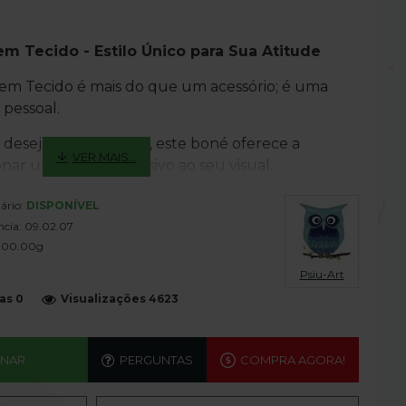
m Tecido - Estilo Único para Sua Atitude
em Tecido é mais do que um acessório; é uma
 pessoal.
 desejam se destacar, este boné oferece a
nar um toque exclusivo ao seu visual.
pais:
ário:
DISPONÍVEL
ncia:
09.02.07
 Confortável:
Fabricado com um tecido
300.00g
erece durabilidade e conforto durante o uso
Psiu-Art
as 0
Visualizações 4623
Equipado com um fecho ajustável na parte de
ndo um ajuste perfeito para qualquer tamanho
ONAR
PERGUNTAS
COMPRA AGORA!
deal para proteger seu rosto e olhos dos raios