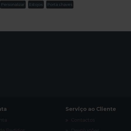
Personalizar
Estojos
Porta chaves
tido!
nta
Serviço ao Cliente
nta
Contactos
 de Pedidos
Devoluções