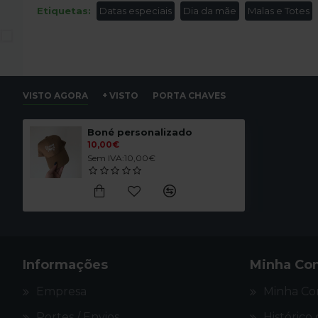
Etiquetas:
Datas especiais
Dia da mãe
Malas e Totes
Comentário
VISTO AGORA
+ VISTO
PORTA CHAVES
Código HTML não é permi
Nota:
Mau
Bom
Avaliação
Boné personalizado
10,00€
Captcha
Sem IVA:10,00€
Selecione
CONTINUAR
Informações
Minha Co
Empresa
Minha Co
Portes / Envios
Histórico